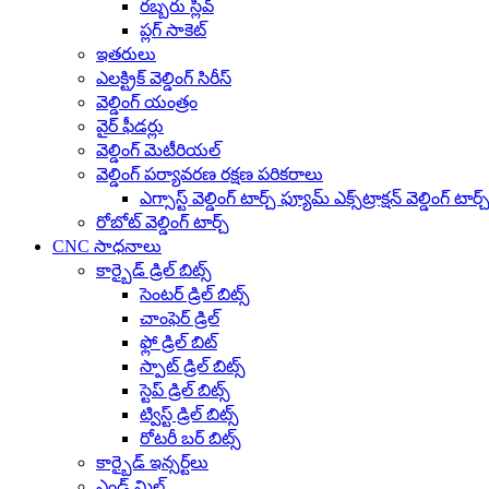
రబ్బరు స్లీవ్
ప్లగ్ సాకెట్
ఇతరులు
ఎలక్ట్రిక్ వెల్డింగ్ సిరీస్
వెల్డింగ్ యంత్రం
వైర్ ఫీడర్లు
వెల్డింగ్ మెటీరియల్
వెల్డింగ్ పర్యావరణ రక్షణ పరికరాలు
ఎగ్సాస్ట్ వెల్డింగ్ టార్చ్ ఫ్యూమ్ ఎక్స్‌ట్రాక్షన్ వెల్డింగ్ టార్చ
రోబోట్ వెల్డింగ్ టార్చ్
CNC సాధనాలు
కార్బైడ్ డ్రిల్ బిట్స్
సెంటర్ డ్రిల్ బిట్స్
చాంఫెర్ డ్రిల్
ఫ్లో డ్రిల్ బిట్
స్పాట్ డ్రిల్ బిట్స్
స్టెప్ డ్రిల్ బిట్స్
ట్విస్ట్ డ్రిల్ బిట్స్
రోటరీ బర్ బిట్స్
కార్బైడ్ ఇన్సర్ట్‌లు
ఎండ్ మిల్