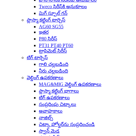
Tweco సిరీస్‌కి అనుకూలం
మిగ్ స్పూల్ గన్
ప్లాస్మా కట్టింగ్ టార్చెస్
AG60 SG55
ఇతర
P80 సిరీస్
PT31 PT40 PT60
ట్రాఫిమెట్ సిరీస్
టిగ్ టార్చెస్
గాలి చల్లబడింది
నీరు చల్లబడింది
వెల్డింగ్ ఉపకరణాలు
MAG&MIG వెల్డింగ్ ఉపకరణాలు
ప్లాస్మా కట్టింగ్ భాగాలు
టిగ్ ఉపకరణాలు
సంప్రదింపు చిట్కాలు
అవాహకాలు
నాజిల్స్
చిట్కా హోల్డర్‌ను సంప్రదించండి
స్వాన్ మెడ