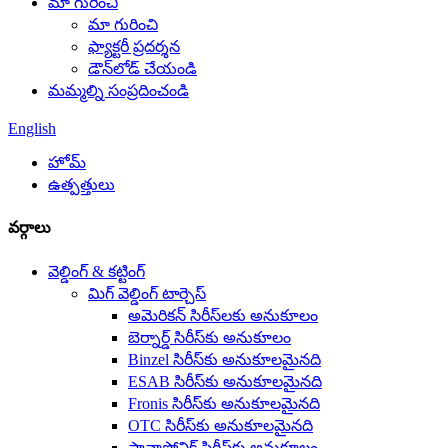
మా గురించి
మా గురించి
ఫ్యాక్టరీ ప్రదర్శన
డౌన్‌లోడ్ చేయండి
మమ్మల్ని సంప్రదించండి
English
హోమ్
ఉత్పత్తులు
వర్గాలు
వెల్డింగ్ & కట్టింగ్
మిగ్ వెల్డింగ్ టార్చెస్
అమెరికన్ సిరీస్‌లకు అనుకూలం
బెర్నార్డ్ సిరీస్‌కు అనుకూలం
Binzel సిరీస్‌కు అనుకూలమైనది
ESAB సిరీస్‌కు అనుకూలమైనది
Fronis సిరీస్‌కు అనుకూలమైనది
OTC సిరీస్‌కు అనుకూలమైనది
పానాసోనిక్ సిరీస్‌కు అనుకూలం