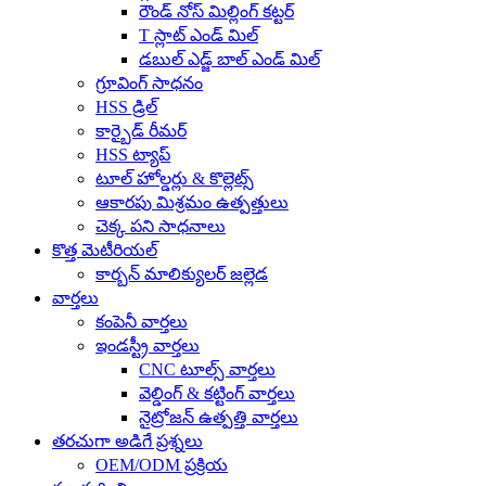
రౌండ్ నోస్ మిల్లింగ్ కట్టర్
T స్లాట్ ఎండ్ మిల్
డబుల్ ఎడ్జ్ బాల్ ఎండ్ మిల్
గ్రూవింగ్ సాధనం
HSS డ్రిల్
కార్బైడ్ రీమర్
HSS ట్యాప్
టూల్ హోల్డర్లు & కొల్లెట్స్
ఆకారపు మిశ్రమం ఉత్పత్తులు
చెక్క పని సాధనాలు
కొత్త మెటీరియల్
కార్బన్ మాలిక్యులర్ జల్లెడ
వార్తలు
కంపెనీ వార్తలు
ఇండస్ట్రీ వార్తలు
CNC టూల్స్ వార్తలు
వెల్డింగ్ & కట్టింగ్ వార్తలు
నైట్రోజన్ ఉత్పత్తి వార్తలు
తరచుగా అడిగే ప్రశ్నలు
OEM/ODM ప్రక్రియ