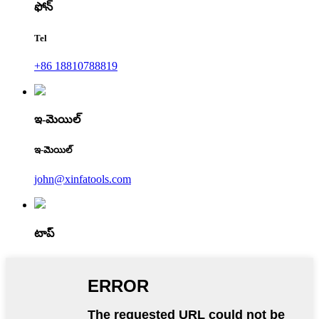
ఫోన్
Tel
+86 18810788819
ఇ-మెయిల్
ఇ-మెయిల్
john@xinfatools.com
టాప్