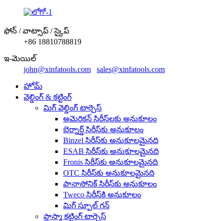
ఫోన్ / వాట్సాప్ / స్కైప్
+86 18810788819
ఇ-మెయిల్
john@xinfatools.com
sales@xinfatools.com
హోమ్
వెల్డింగ్ & కట్టింగ్
మిగ్ వెల్డింగ్ టార్చెస్
అమెరికన్ సిరీస్‌లకు అనుకూలం
బెర్నార్డ్ సిరీస్‌కు అనుకూలం
Binzel సిరీస్‌కు అనుకూలమైనది
ESAB సిరీస్‌కు అనుకూలమైనది
Fronis సిరీస్‌కు అనుకూలమైనది
OTC సిరీస్‌కు అనుకూలమైనది
పానాసోనిక్ సిరీస్‌కు అనుకూలం
Tweco సిరీస్‌కి అనుకూలం
మిగ్ స్పూల్ గన్
ప్లాస్మా కట్టింగ్ టార్చెస్