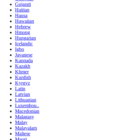
Gujarati
Haitian
Hausa
Hawaiian
Hebrew
Hmong
Hungarian
Icelandic
Igbo
Javanese
Kannada
Kazakh
Khmer
Kurdish
Kyrgyz
Latin
Latvian
Lithuanian
Luxembou..
Macedonian
Malagasy
Malay
Malayalam
Maltese
Maori