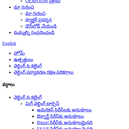
OEM/ODM ప్రక్రియ
మా గురించి
మా గురించి
ఫ్యాక్టరీ ప్రదర్శన
డౌన్‌లోడ్ చేయండి
మమ్మల్ని సంప్రదించండి
English
హోమ్
ఉత్పత్తులు
వెల్డింగ్ & కట్టింగ్
వెల్డింగ్ పర్యావరణ రక్షణ పరికరాలు
వర్గాలు
వెల్డింగ్ & కట్టింగ్
మిగ్ వెల్డింగ్ టార్చెస్
అమెరికన్ సిరీస్‌లకు అనుకూలం
బెర్నార్డ్ సిరీస్‌కు అనుకూలం
Binzel సిరీస్‌కు అనుకూలమైనది
ESAB సిరీస్‌కు అనుకూలమైనది