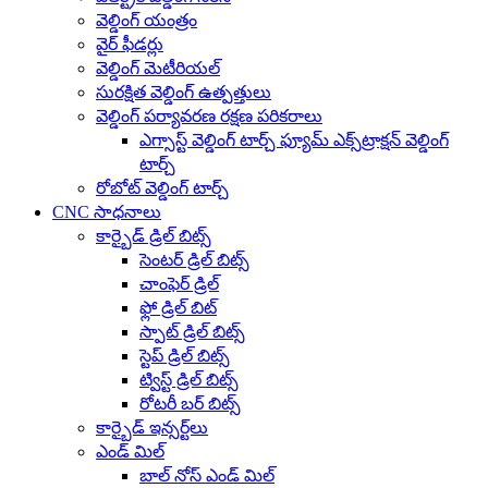
వెల్డింగ్ యంత్రం
వైర్ ఫీడర్లు
వెల్డింగ్ మెటీరియల్
సురక్షిత వెల్డింగ్ ఉత్పత్తులు
వెల్డింగ్ పర్యావరణ రక్షణ పరికరాలు
ఎగ్సాస్ట్ వెల్డింగ్ టార్చ్ ఫ్యూమ్ ఎక్స్‌ట్రాక్షన్ వెల్డింగ్
టార్చ్
రోబోట్ వెల్డింగ్ టార్చ్
CNC సాధనాలు
కార్బైడ్ డ్రిల్ బిట్స్
సెంటర్ డ్రిల్ బిట్స్
చాంఫెర్ డ్రిల్
ఫ్లో డ్రిల్ బిట్
స్పాట్ డ్రిల్ బిట్స్
స్టెప్ డ్రిల్ బిట్స్
ట్విస్ట్ డ్రిల్ బిట్స్
రోటరీ బర్ బిట్స్
కార్బైడ్ ఇన్సర్ట్‌లు
ఎండ్ మిల్
బాల్ నోస్ ఎండ్ మిల్