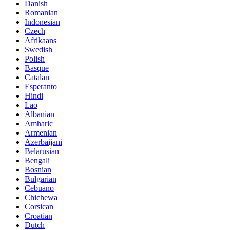
Danish
Romanian
Indonesian
Czech
Afrikaans
Swedish
Polish
Basque
Catalan
Esperanto
Hindi
Lao
Albanian
Amharic
Armenian
Azerbaijani
Belarusian
Bengali
Bosnian
Bulgarian
Cebuano
Chichewa
Corsican
Croatian
Dutch