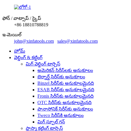
ఫోన్ / వాట్సాప్ / స్కైప్
+86 18810788819
ఇ-మెయిల్
john@xinfatools.com
sales@xinfatools.com
హోమ్
వెల్డింగ్ & కట్టింగ్
మిగ్ వెల్డింగ్ టార్చెస్
అమెరికన్ సిరీస్‌లకు అనుకూలం
బెర్నార్డ్ సిరీస్‌కు అనుకూలం
Binzel సిరీస్‌కు అనుకూలమైనది
ESAB సిరీస్‌కు అనుకూలమైనది
Fronis సిరీస్‌కు అనుకూలమైనది
OTC సిరీస్‌కు అనుకూలమైనది
పానాసోనిక్ సిరీస్‌కు అనుకూలం
Tweco సిరీస్‌కి అనుకూలం
మిగ్ స్పూల్ గన్
ప్లాస్మా కట్టింగ్ టార్చెస్