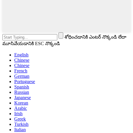
శోధించడానికి ఎంటర్ నొక్కండి లేదా
మూసివేయడానికి ESC నొక్కండి
English
Chinese
Chinese
French
German
Portuguese
Spanish
Russian
Japanese
Korean
Arabic
Irish
Greek
Turkish
Italian