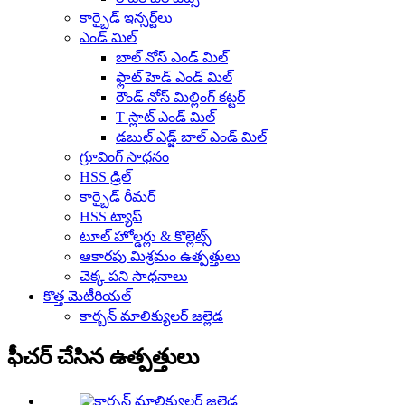
కార్బైడ్ ఇన్సర్ట్‌లు
ఎండ్ మిల్
బాల్ నోస్ ఎండ్ మిల్
ఫ్లాట్ హెడ్ ఎండ్ మిల్
రౌండ్ నోస్ మిల్లింగ్ కట్టర్
T స్లాట్ ఎండ్ మిల్
డబుల్ ఎడ్జ్ బాల్ ఎండ్ మిల్
గ్రూవింగ్ సాధనం
HSS డ్రిల్
కార్బైడ్ రీమర్
HSS ట్యాప్
టూల్ హోల్డర్లు & కొల్లెట్స్
ఆకారపు మిశ్రమం ఉత్పత్తులు
చెక్క పని సాధనాలు
కొత్త మెటీరియల్
కార్బన్ మాలిక్యులర్ జల్లెడ
ఫీచర్ చేసిన ఉత్పత్తులు