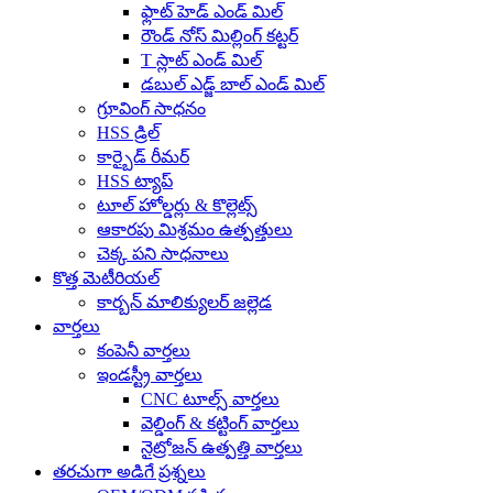
ఫ్లాట్ హెడ్ ఎండ్ మిల్
రౌండ్ నోస్ మిల్లింగ్ కట్టర్
T స్లాట్ ఎండ్ మిల్
డబుల్ ఎడ్జ్ బాల్ ఎండ్ మిల్
గ్రూవింగ్ సాధనం
HSS డ్రిల్
కార్బైడ్ రీమర్
HSS ట్యాప్
టూల్ హోల్డర్లు & కొల్లెట్స్
ఆకారపు మిశ్రమం ఉత్పత్తులు
చెక్క పని సాధనాలు
కొత్త మెటీరియల్
కార్బన్ మాలిక్యులర్ జల్లెడ
వార్తలు
కంపెనీ వార్తలు
ఇండస్ట్రీ వార్తలు
CNC టూల్స్ వార్తలు
వెల్డింగ్ & కట్టింగ్ వార్తలు
నైట్రోజన్ ఉత్పత్తి వార్తలు
తరచుగా అడిగే ప్రశ్నలు