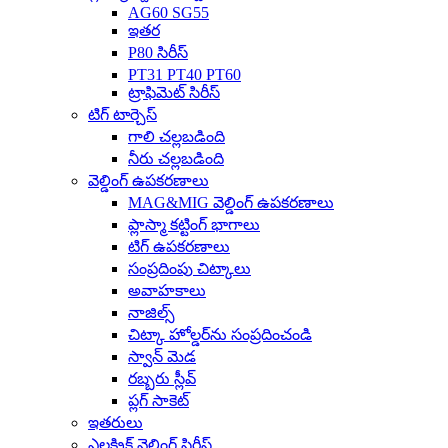
AG60 SG55
ఇతర
P80 సిరీస్
PT31 PT40 PT60
ట్రాఫిమెట్ సిరీస్
టిగ్ టార్చెస్
గాలి చల్లబడింది
నీరు చల్లబడింది
వెల్డింగ్ ఉపకరణాలు
MAG&MIG వెల్డింగ్ ఉపకరణాలు
ప్లాస్మా కట్టింగ్ భాగాలు
టిగ్ ఉపకరణాలు
సంప్రదింపు చిట్కాలు
అవాహకాలు
నాజిల్స్
చిట్కా హోల్డర్‌ను సంప్రదించండి
స్వాన్ మెడ
రబ్బరు స్లీవ్
ప్లగ్ సాకెట్
ఇతరులు
ఎలక్ట్రిక్ వెల్డింగ్ సిరీస్