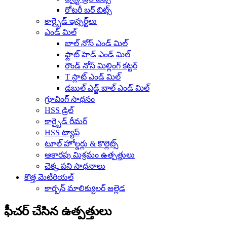
రోటరీ బర్ బిట్స్
కార్బైడ్ ఇన్సర్ట్‌లు
ఎండ్ మిల్
బాల్ నోస్ ఎండ్ మిల్
ఫ్లాట్ హెడ్ ఎండ్ మిల్
రౌండ్ నోస్ మిల్లింగ్ కట్టర్
T స్లాట్ ఎండ్ మిల్
డబుల్ ఎడ్జ్ బాల్ ఎండ్ మిల్
గ్రూవింగ్ సాధనం
HSS డ్రిల్
కార్బైడ్ రీమర్
HSS ట్యాప్
టూల్ హోల్డర్లు & కొల్లెట్స్
ఆకారపు మిశ్రమం ఉత్పత్తులు
చెక్క పని సాధనాలు
కొత్త మెటీరియల్
కార్బన్ మాలిక్యులర్ జల్లెడ
ఫీచర్ చేసిన ఉత్పత్తులు